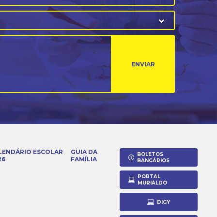
ENVIAR
LENDÁRIO ESCOLAR
GUIA DA
BOLETOS
26
FAMÍLIA
BANCÁRIOS
PORTAL
MURIALDO
DIGY