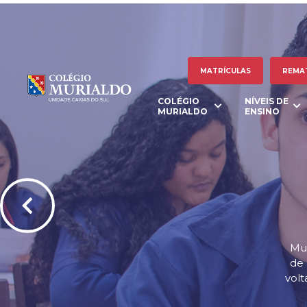
MATRÍCULAS
REMA
COLÉGIO
NÍVEIS DE
MURIALDO
ENSINO
Mur
de 
vol