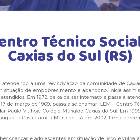
entro Técnico Social
Caxias do Sul (RS)
947 atendendo a uma reivindicação da comunidade de Caxias 
m situação de empobrecimento e abandono. Inicia assim s
0 atendidos. Em 1972, deixa de ser internato e passa a at
m 17 de março de 1969, passa a se chamar ILEM – Centro
ular Paulo VI, hoje Colégio Murialdo-Caxias do Sul. Em 1999
augura a Casa Família Murialdo. Já em 2002, firma parcer
.
er crianças e adolescentes em situação de risco e vulnera