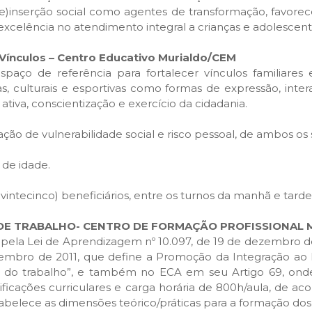
re)inserção social como agentes de transformação, favo
 excelência no atendimento integral a crianças e adolescent
 Vínculos – Centro Educativo Murialdo/CEM
spaço de referência para fortalecer vínculos familiares
, culturais e esportivas como formas de expressão, inte
ativa, conscientização e exercício da cidadania.
ção de vulnerabilidade social e risco pessoal, de ambos os s
s de idade.
 vintecinco) beneficiários, entre os turnos da manhã e tarde
E TRABALHO- CENTRO DE FORMAÇÃO PROFISSIONAL M
pela Lei de Aprendizagem nº 10.097, de 19 de dezembro de
embro de 2011, que define a Promoção da Integração ao
o do trabalho”, e também no ECA em seu Artigo 69, onde
ficações curriculares e carga horária de 800h/aula, de ac
abelece as dimensões teórico/práticas para a formação dos