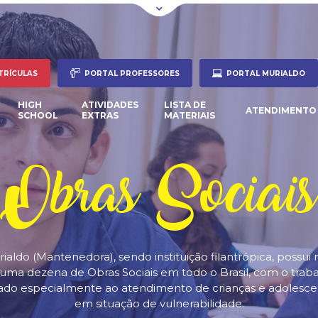
TRÍCULAS
PORTAL PROFESSORES
PORTAL MURIALDO
HIGH
ATIVIDADES
LISTA DE
ATENDIMENTO
SCHOOL
EXTRAS
MATERIAIS
Obras Sociais
ialdo (Mantenedora), sendo instituição filantrópica, possui 
uma dezena de Obras Sociais em todo o Brasil, com o trab
tado especialmente ao atendimento de crianças e adolesce
em situação de vulnerabilidade.