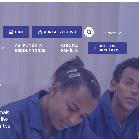
DIGY
PORTAL POSITIVO
Unidade
CALENDÁRIO
GUIA DA
BOLETOS
ESCOLAR 2026
FAMÍLIA
BANCÁRIOS
mais
alho
ntes