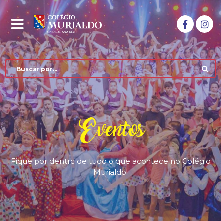
Eventos
Fique por dentro de tudo o que acontece no Colégio
Murialdo!
COLÉGIO MURIALDO
NÍVEIS DE ENSINO