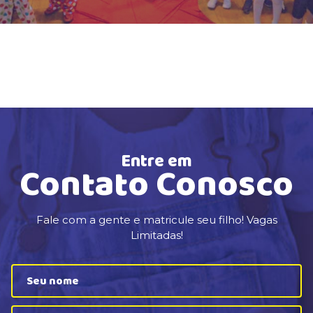
PROGRAMA BILÍNGUE
ATIVIDADES EXTRAS
LISTA DE MATERIAIS
ATENDIMENTO
GUIA DA FAMÍLIA
Entre em
BOLETOS BANCÁRIOS
Contato Conosco
Fale com a gente e matricule seu filho! Vagas
Limitadas!