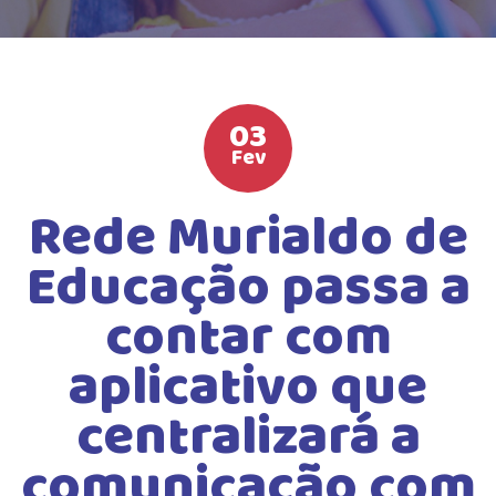
PROGRAMA BILÍNGUE
ATIVIDADES EXTRAS
LISTA DE MATERIAIS
03
Fev
ATENDIMENTO
GUIA DA FAMÍLIA
Rede Murialdo de
BOLETOS BANCÁRIOS
Educação passa a
contar com
aplicativo que
centralizará a
comunicação com