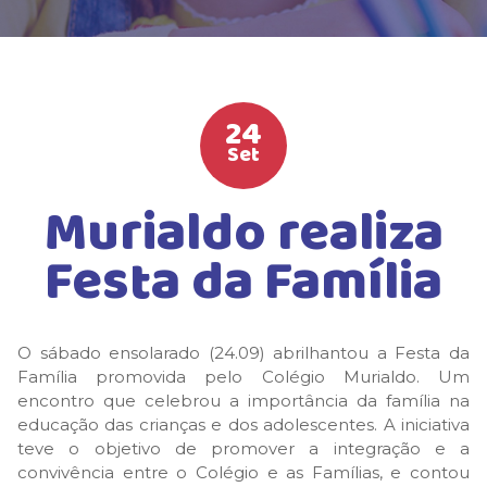
HIGH SCHOOL
ATIVIDADES EXTRAS
LISTA DE MATERIAIS
24
ATENDIMENTO
Set
CALENDÁRIO ESCOLAR 2026
Murialdo realiza
GUIA DA FAMÍLIA
Festa da Família
BOLETOS BANCÁRIOS
O sábado ensolarado (24.09) abrilhantou a Festa da
Família promovida pelo Colégio Murialdo. Um
encontro que celebrou a importância da família na
educação das crianças e dos adolescentes. A iniciativa
teve o objetivo de promover a integração e a
convivência entre o Colégio e as Famílias, e contou