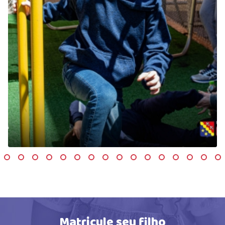
Matricule seu filho