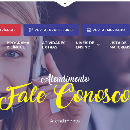
TRÍCULAS
PORTAL PROFESSORES
PORTAL MURIALDO
PROGRAMA
ATIVIDADES
NÍVEIS DE
LISTA DE
BILÍNGUE
EXTRAS
ENSINO
MATERIAI
Atendimento
Fale Conosc
Atendimento