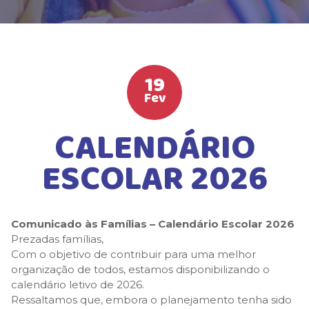
PROGRAMA BILÍNGUE
ATIVIDADES EXTRAS
NÍVEIS DE ENSINO
19
LISTA DE MATERIAIS
Fev
ATENDIMENTO
CALENDÁRIO
GUIA DA FAMÍLIA
ESCOLAR 2026
BOLETOS BANCÁRIOS
Comunicado às Famílias – Calendário Escolar 2026
Prezadas famílias,
Com o objetivo de contribuir para uma melhor
organização de todos, estamos disponibilizando o
calendário letivo de 2026.
Ressaltamos que, embora o planejamento tenha sido