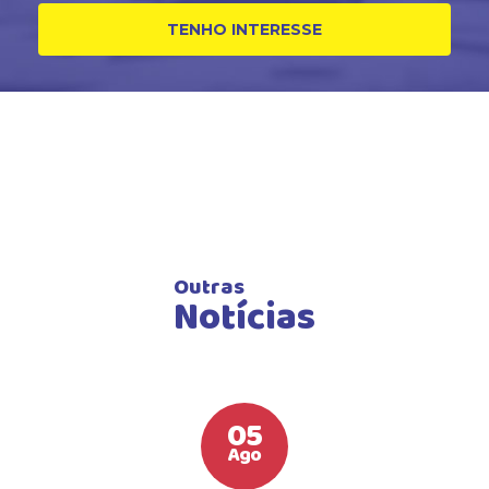
TENHO INTERESSE
Outras
Notícias
05
Ago