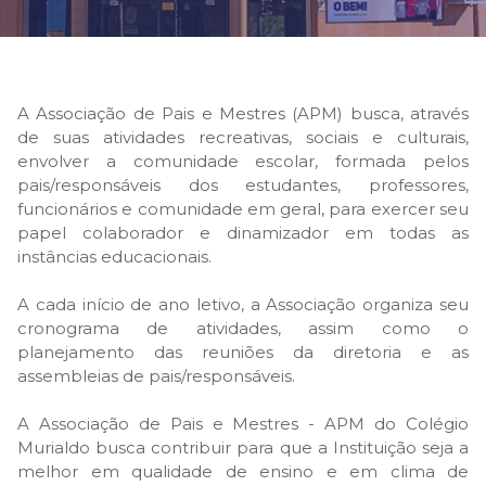
HIGH SCHOOL
ATIVIDADES EXTRAS
LISTA DE MATERIAIS
A Associação de Pais e Mestres (APM) busca, através
de suas atividades recreativas, sociais e culturais,
ATENDIMENTO
envolver a comunidade escolar, formada pelos
pais/responsáveis dos estudantes, professores,
CALENDÁRIO ESCOLAR 2026
funcionários e comunidade em geral, para exercer seu
papel colaborador e dinamizador em todas as
GUIA DA FAMÍLIA
instâncias educacionais.
BOLETOS BANCÁRIOS
A cada início de ano letivo, a Associação organiza seu
cronograma de atividades, assim como o
planejamento das reuniões da diretoria e as
assembleias de pais/responsáveis.
A Associação de Pais e Mestres - APM do Colégio
Murialdo busca contribuir para que a Instituição seja a
melhor em qualidade de ensino e em clima de