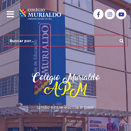
Colégio Murialdo
APM
União entre escola e pais!
COLÉGIO MURIALDO
NÍVEIS DE ENSINO