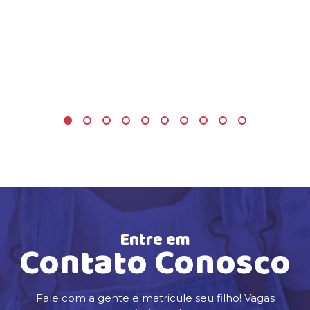
Entre em
Contato Conosco
Fale com a gente e matricule seu filho! Vagas