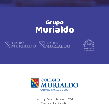
Grupo
Murialdo
Marquês do Herval, 701
Caxias do Sul - RS