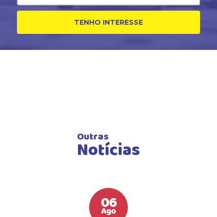
TENHO INTERESSE
Outras
Notícias
06
Ago