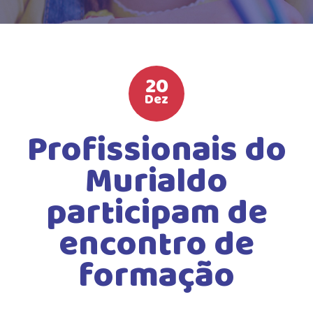
HIGH SCHOOL
ATIVIDADES EXTRAS
LISTA DE MATERIAIS
20
ATENDIMENTO
Dez
CALENDÁRIO ESCOLAR 2026
Profissionais do
GUIA DA FAMÍLIA
Murialdo
BOLETOS BANCÁRIOS
participam de
encontro de
formação