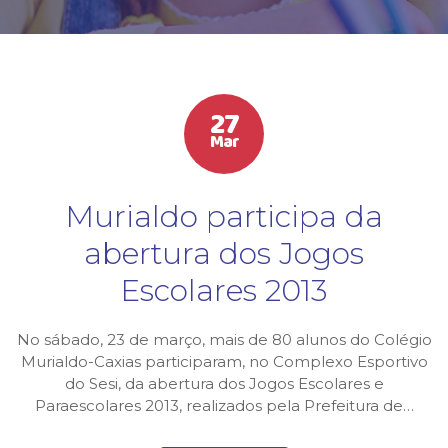
HIGH SCHOOL
ATIVIDADES EXTRAS
LISTA DE MATERIAIS
27
ATENDIMENTO
Mar
CALENDÁRIO ESCOLAR 2026
Murialdo participa da
GUIA DA FAMÍLIA
abertura dos Jogos
BOLETOS BANCÁRIOS
Escolares 2013
No sábado, 23 de março, mais de 80 alunos do Colégio
Murialdo-Caxias participaram, no Complexo Esportivo
do Sesi, da abertura dos Jogos Escolares e
Paraescolares 2013, realizados pela Prefeitura de…