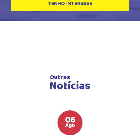
TENHO INTERESSE
Outras
Notícias
06
Ago