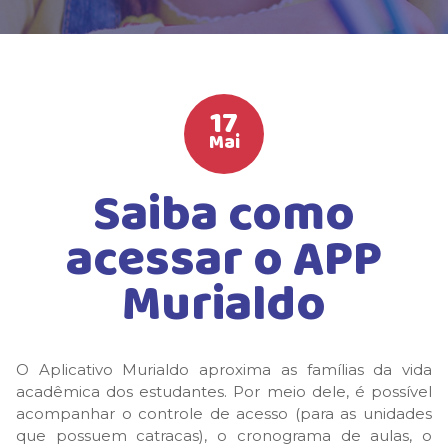
HIGH SCHOOL
ATIVIDADES EXTRAS
LISTA DE MATERIAIS
17
ATENDIMENTO
Mai
CALENDÁRIO ESCOLAR 2026
Saiba como
GUIA DA FAMÍLIA
acessar o APP
BOLETOS BANCÁRIOS
Murialdo
O Aplicativo Murialdo aproxima as famílias da vida
acadêmica dos estudantes. Por meio dele, é possível
acompanhar o controle de acesso (para as unidades
que possuem catracas), o cronograma de aulas, o