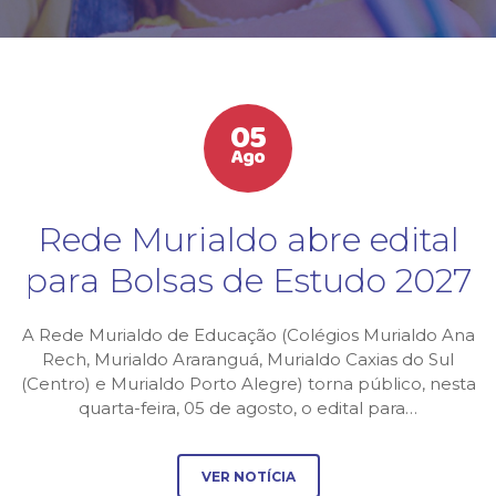
PROGRAMA BILÍNGUE
ATIVIDADES EXTRAS
NÍVEIS DE ENSINO
05
LISTA DE MATERIAIS
Ago
ATENDIMENTO
Rede Murialdo abre edital
GUIA DA FAMÍLIA
para Bolsas de Estudo 2027
BOLETOS BANCÁRIOS
A Rede Murialdo de Educação (Colégios Murialdo Ana
Rech, Murialdo Araranguá, Murialdo Caxias do Sul
(Centro) e Murialdo Porto Alegre) torna público, nesta
quarta-feira, 05 de agosto, o edital para…
VER NOTÍCIA