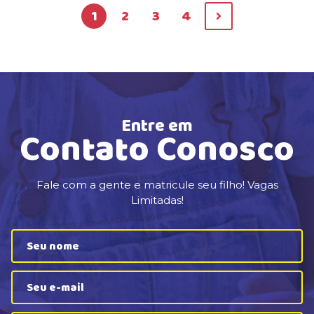
1
2
3
4
Entre em
Contato Conosco
Fale com a gente e matricule seu filho! Vagas
Limitadas!