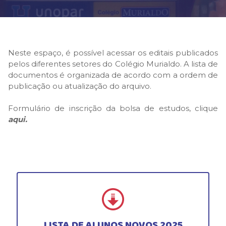
PROGRAMA BILÍNGUE
ATIVIDADES EXTRAS
LISTA DE MATERIAIS
Neste espaço, é possível acessar os editais publicados
pelos diferentes setores do Colégio Murialdo. A lista de
ATENDIMENTO
documentos é organizada de acordo com a ordem de
publicação ou atualização do arquivo.
CALENDÁRIO ESCOLAR
Formulário de inscrição da bolsa de estudos, clique
EVENTOS
aqui.
GUIA DA FAMÍLIA
BOLETOS BANCÁRIOS
LISTA DE ALUNOS NOVOS 2025