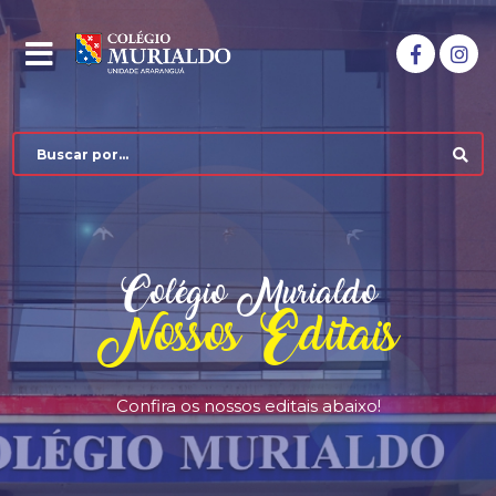
Colégio Murialdo
Nossos Editais
Confira os nossos editais abaixo!
COLÉGIO MURIALDO
NÍVEIS DE ENSINO