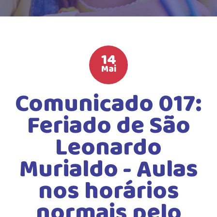
HIGH SCHOOL
ATIVIDADES EXTRAS
LISTA DE MATERIAIS
14
ATENDIMENTO
Mai
CALENDÁRIO ESCOLAR 2026
Comunicado 017:
GUIA DA FAMÍLIA
Feriado de São
BOLETOS BANCÁRIOS
Leonardo
Murialdo - Aulas
nos horários
normais pelo