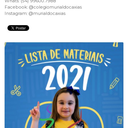
Whats:
(54) 99600.7988
Facebook:
@colegiomurialdocaxias
Instagram:
@murialdocaxias