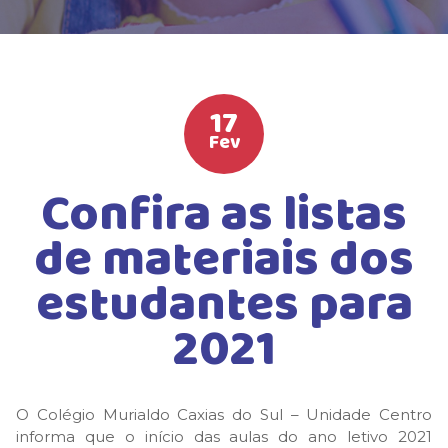
HIGH SCHOOL
ATIVIDADES EXTRAS
LISTA DE MATERIAIS
17
ATENDIMENTO
Fev
CALENDÁRIO ESCOLAR 2026
Confira as listas
GUIA DA FAMÍLIA
de materiais dos
BOLETOS BANCÁRIOS
estudantes para
2021
O Colégio Murialdo Caxias do Sul – Unidade Centro
informa que o início das aulas do ano letivo 2021