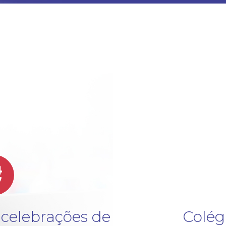
4
v
 celebrações de
Colég