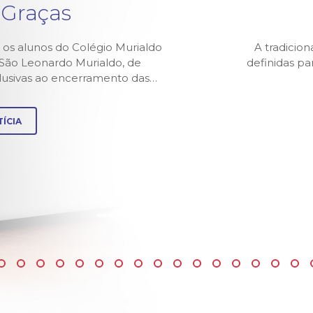
 Graças
 os alunos do Colégio Murialdo
A tradicion
z São Leonardo Murialdo, de
definidas p
alusivas ao encerramento das…
ÍCIA