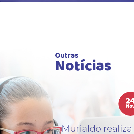
Outras
Notícias
2
No
tura
Murialdo realiza