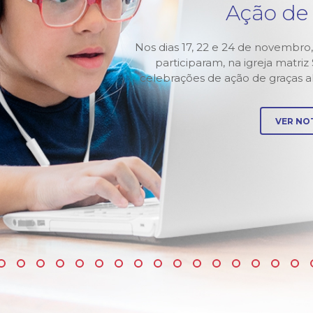
3
Ação de
Murialdo-
Nos dias 17, 22 e 24 de novembro,
 abertura
participaram, na igreja matri
 pela
celebrações de ação de graças 
VER NOT