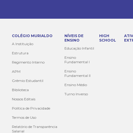
COLÉGIO MURIALDO
NÍVEIS DE
HIGH
ATI
ENSINO
SCHOOL
EXT
A Instituição
Educação Infantil
Estrutura
Ensino
Fundamental I
Regimento Interno
Ensino
APM
Fundamental II
Grêmio Estudantil
Ensino Médio
Biblioteca
Turno Inverso
Nossos Editais
Politica de Privacidade
Termos de Uso
Relatório de Transparência
Salarial