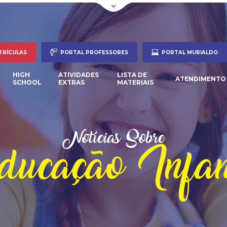
TRÍCULAS
PORTAL PROFESSORES
PORTAL MURIALDO
HIGH
ATIVIDADES
LISTA DE
ATENDIMENTO
SCHOOL
EXTRAS
MATERIAIS
Notícias Sobre
ucação Infan