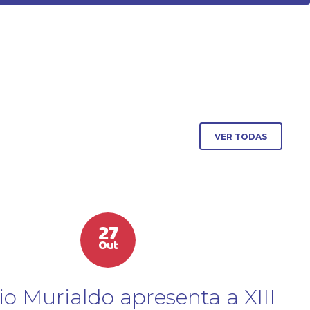
VER TODAS
27
Out
io Murialdo apresenta a XIII