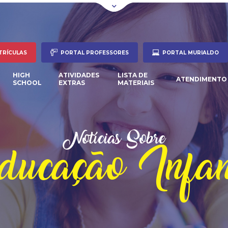
TRÍCULAS
PORTAL PROFESSORES
PORTAL MURIALDO
HIGH
ATIVIDADES
LISTA DE
ATENDIMENTO
SCHOOL
EXTRAS
MATERIAIS
Notícias Sobre
ucação Infan