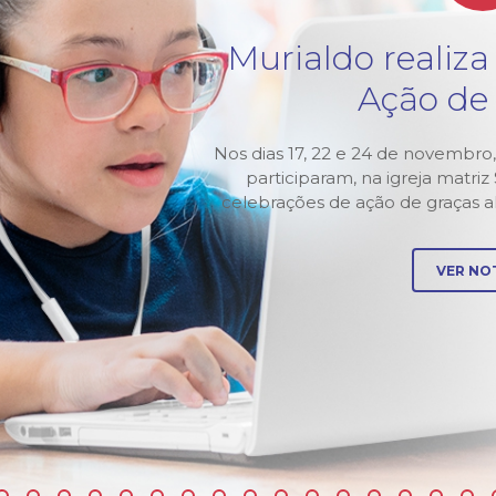
tura
Murialdo realiza
3
Ação de
Murialdo-
Nos dias 17, 22 e 24 de novembro,
 abertura
participaram, na igreja matri
 pela
celebrações de ação de graças 
VER NOT