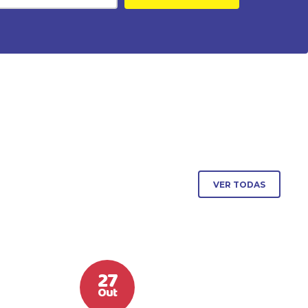
VER TODAS
27
Out