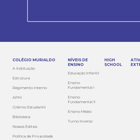
COLÉGIO MURIALDO
NÍVEIS DE
HIGH
ATI
ENSINO
SCHOOL
EXT
A Instituição
Educação Infantil
Estrutura
Ensino
Fundamental I
Regimento Interno
Ensino
APM
Fundamental II
Grêmio Estudantil
Ensino Médio
Biblioteca
Turno Inverso
Nossos Editais
Politica de Privacidade