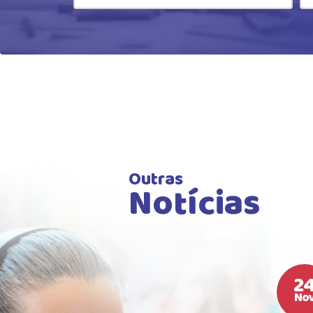
Outras
Notícias
2
No