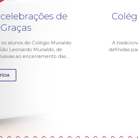
 celebrações de
Colég
 Graças
 os alunos do Colégio Murialdo
A tradicion
z São Leonardo Murialdo, de
definidas p
alusivas ao encerramento das…
ÍCIA