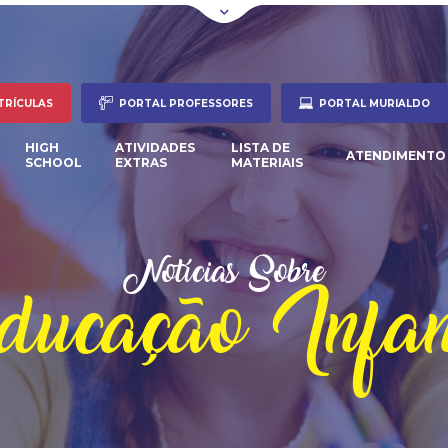
TRÍCULAS
PORTAL PROFESSORES
PORTAL MURIALDO
HIGH
ATIVIDADES
LISTA DE
ATENDIMENTO
SCHOOL
EXTRAS
MATERIAIS
Notícias Sobre
ucação Infan