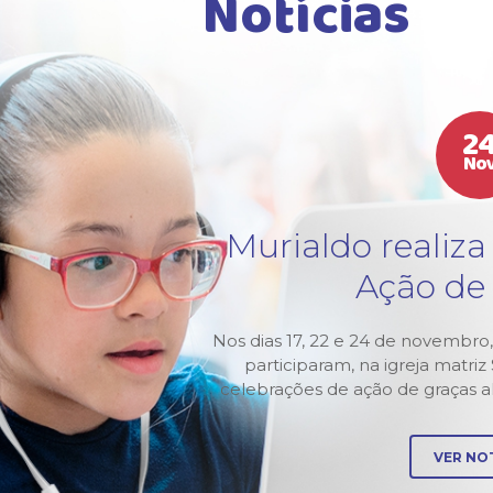
Notícias
2
No
tura
Murialdo realiza
3
Ação de
Murialdo-
Nos dias 17, 22 e 24 de novembro,
 abertura
participaram, na igreja matri
 pela
celebrações de ação de graças 
VER NOT