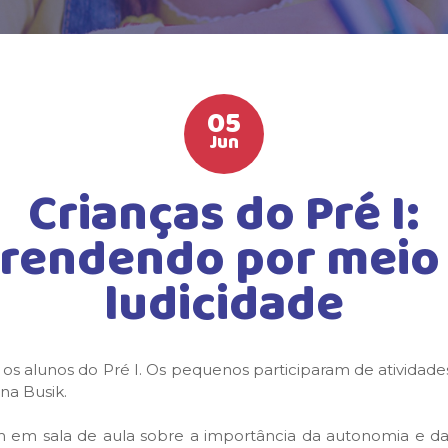
05
Jun
Crianças do Pré I:
rendendo por meio
ludicidade
 os alunos do Pré I. Os pequenos participaram de atividad
na Busik.
 em sala de aula sobre a importância da autonomia e da 