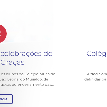
4
v
 celebrações de
Colég
 Graças
 os alunos do Colégio Murialdo
A tradicion
z São Leonardo Murialdo, de
definidas p
alusivas ao encerramento das…
ÍCIA