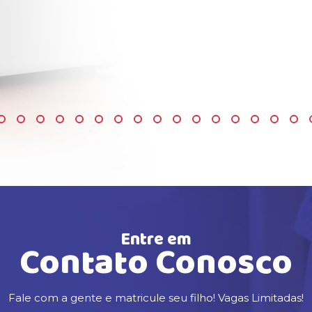
Entre em
Contato Conosco
Fale com a gente e matricule seu filho! Vagas Limitadas!