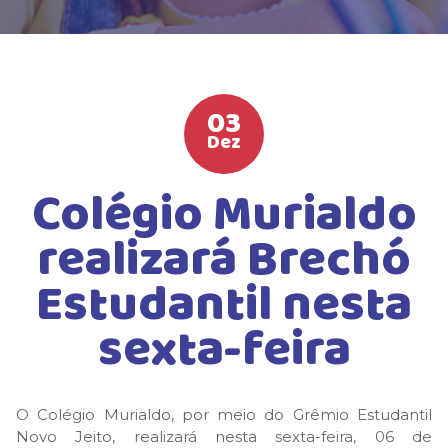
HIGH SCHOOL
ATIVIDADES EXTRAS
LISTA DE MATERIAIS
03
ATENDIMENTO
Dez
CALENDÁRIO ESCOLAR 2026
Colégio Murialdo
GUIA DA FAMÍLIA
realizará Brechó
BOLETOS BANCÁRIOS
Estudantil nesta
sexta-feira
O Colégio Murialdo, por meio do Grêmio Estudantil
Novo Jeito, realizará nesta sexta-feira, 06 de