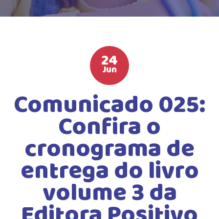
HIGH SCHOOL
ATIVIDADES EXTRAS
LISTA DE MATERIAIS
24
ATENDIMENTO
Jun
CALENDÁRIO ESCOLAR 2026
Comunicado 025:
GUIA DA FAMÍLIA
Confira o
BOLETOS BANCÁRIOS
cronograma de
entrega do livro
volume 3 da
Editora Positivo