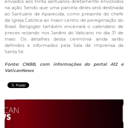
enviados aos trinta santuários diretamente envolvidos
na ação. Sendo que uma parcela deles será destinada
ao Santuário de Aparecida, como presente do chefe
da Igreja Católica ao maior centro de peregrinação do
Brasil. Bergoglio também encerrará o calendário de
preces rezando nos Jardins do Vaticano no dia 31 de
maio. Os detalhes desta cerimônia ainda serão
definidos e informados pela Sala de Imprensa da
Santa Sé.
Fonte: CNBB, com informações do portal A12 e
VaticanNews