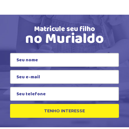
Matricule seu filho
no Murialdo
TENHO INTERESSE