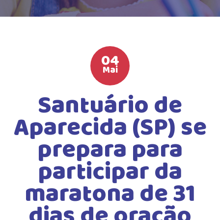
HIGH SCHOOL
ATIVIDADES EXTRAS
LISTA DE MATERIAIS
04
ATENDIMENTO
Mai
CALENDÁRIO ESCOLAR 2026
Santuário de
GUIA DA FAMÍLIA
Aparecida (SP) se
BOLETOS BANCÁRIOS
prepara para
participar da
maratona de 31
dias de oração