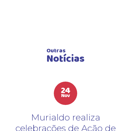
Outras
Notícias
24
Nov
Murialdo realiza
celebrações de Ação de