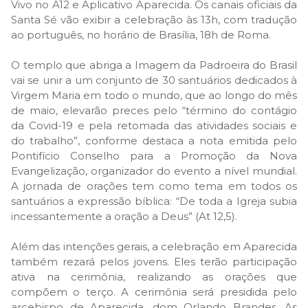
Vivo no A12 e Aplicativo Aparecida. Os canais oficiais da
Santa Sé vão exibir a celebração às 13h, com tradução
ao português, no horário de Brasília, 18h de Roma.
O templo que abriga a Imagem da Padroeira do Brasil
vai se unir a um conjunto de 30 santuários dedicados à
Virgem Maria em todo o mundo, que ao longo do mês
de maio, elevarão preces pelo “término do contágio
da Covid-19 e pela retomada das atividades sociais e
do trabalho”, conforme destaca a nota emitida pelo
Pontifício Conselho para a Promoção da Nova
Evangelização, organizador do evento a nível mundial.
A jornada de orações tem como tema em todos os
santuários a expressão bíblica: “De toda a Igreja subia
incessantemente a oração a Deus” (At 12,5).
Além das intenções gerais, a celebração em Aparecida
também rezará pelos jovens. Eles terão participação
ativa na cerimônia, realizando as orações que
compõem o terço. A cerimônia será presidida pelo
arcebispo de Aparecida, dom Orlando Brandes. As