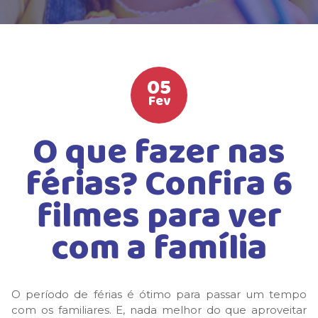
HIGH SCHOOL
ATIVIDADES EXTRAS
LISTA DE MATERIAIS
05
ATENDIMENTO
Fev
CALENDÁRIO ESCOLAR 2026
O que fazer nas
GUIA DA FAMÍLIA
férias? Confira 6
BOLETOS BANCÁRIOS
filmes para ver
com a família
O período de férias é ótimo para passar um tempo
com os familiares. E, nada melhor do que aproveitar