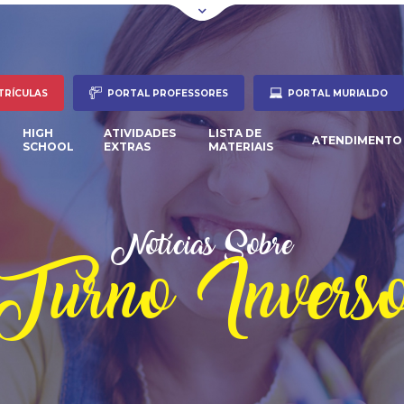
TRÍCULAS
PORTAL PROFESSORES
PORTAL MURIALDO
HIGH
ATIVIDADES
LISTA DE
ATENDIMENTO
SCHOOL
EXTRAS
MATERIAIS
Notícias Sobre
Turno Invers