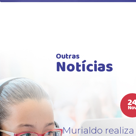
Outras
Notícias
2
No
:
Murialdo realiza