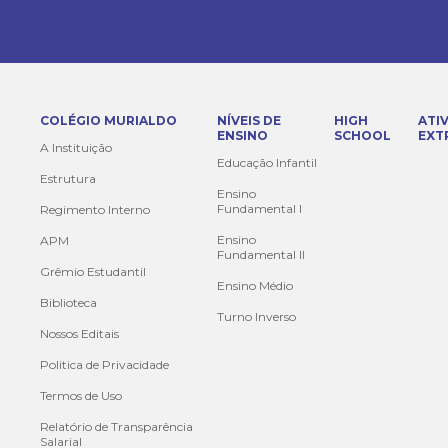
COLÉGIO MURIALDO
NÍVEIS DE
HIGH
ATI
ENSINO
SCHOOL
EXT
A Instituição
Educação Infantil
Estrutura
Ensino
Fundamental I
Regimento Interno
Ensino
APM
Fundamental II
Grêmio Estudantil
Ensino Médio
Biblioteca
Turno Inverso
Nossos Editais
Politica de Privacidade
Termos de Uso
Relatório de Transparência
Salarial