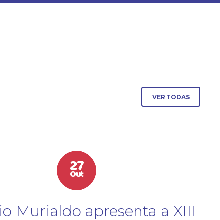
VER TODAS
27
Out
io Murialdo apresenta a XIII