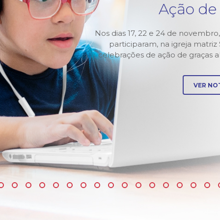
xta-
Ação de
Nos dias 17, 22 e 24 de novembro,
participaram, na igreja matri
 animação,
celebrações de ação de graças 
 e do App
VER NOT