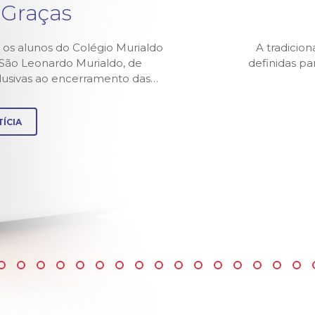
 Graças
 os alunos do Colégio Murialdo
A tradicion
z São Leonardo Murialdo, de
definidas p
alusivas ao encerramento das…
ÍCIA