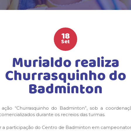
18
Set
Murialdo realiza
Churrasquinho do
Badminton
u a ação “Churrasquinho do Badminton”, sob a coorden
omercializados durante os recreios das turmas.
zar a participação do Centro de Badminton em campeonatos