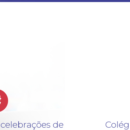
4
v
 celebrações de
Colég