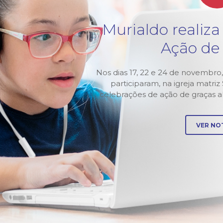
:
Murialdo realiza
xta-
Ação de
Nos dias 17, 22 e 24 de novembro,
participaram, na igreja matri
 animação,
celebrações de ação de graças 
 e do App
VER NOT