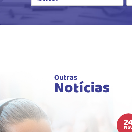
Outras
Notícias
2
No