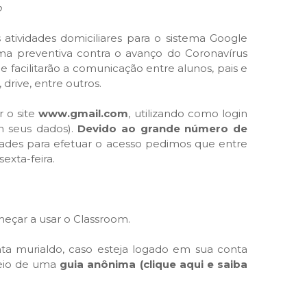
o
 atividades domiciliares para o sistema Google
rma preventiva contra o avanço do Coronavírus
e facilitarão a comunicação entre alunos, pais e
drive, entre outros.
r o site
www.gmail.com
, utilizando como login
m seus dados).
Devido ao grande número de
ldades para efetuar o acesso pedimos que entre
exta-feira.
meçar a usar o Classroom.
nta murialdo, caso esteja logado em sua conta
meio de uma
guia anônima (clique aqui e saiba