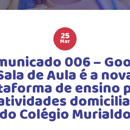
25
Mar
municado 006 – Goo
Sala de Aula é a nov
taforma de ensino 
atividades domicili
do Colégio Muriald