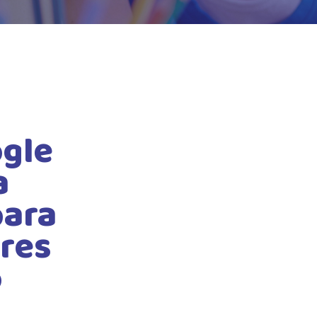
gle
a
para
ares
o