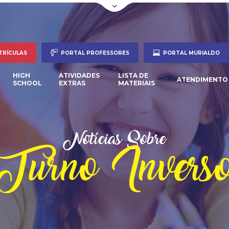
TRÍCULAS
PORTAL PROFESSORES
PORTAL MURIALDO
HIGH
ATIVIDADES
LISTA DE
ATENDIMENTO
SCHOOL
EXTRAS
MATERIAIS
Notícias Sobre
Turno Invers