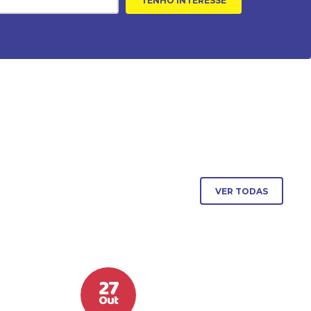
TENHO INTERESSE
VER TODAS
27
Out