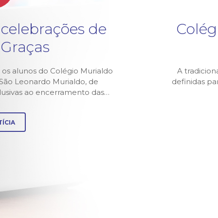
 celebrações de
Colég
 Graças
 os alunos do Colégio Murialdo
A tradicion
z São Leonardo Murialdo, de
definidas p
alusivas ao encerramento das…
ÍCIA