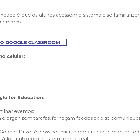
endado é que os alunos acessem o sistema e se familiariz
 de março.
 O GOOGLE CLASSROOM
o celular:
gle for Education
:
ilhar eventos;
iem e organizem tarefas, forneçam feedback e se comuniqu
ogle Drive, é possível criar, compartilhar e manter tod
tá-los junto com elas, em tempo real;