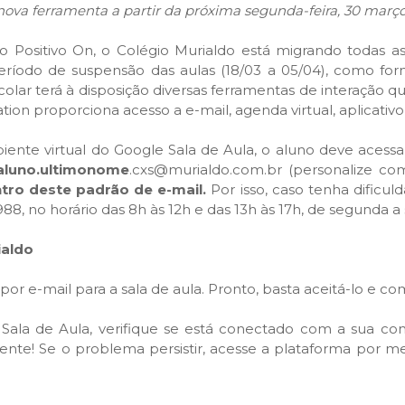
 nova ferramenta a partir da próxima segunda-feira, 30 març
o Positivo On, o Colégio Murialdo está migrando todas as
eríodo de suspensão das aulas (18/03 a 05/04), como fo
olar terá à disposição diversas ferramentas de interação qu
ion proporciona acesso a e-mail, agenda virtual, aplicativo, 
ente virtual do Google Sala de Aula, o aluno deve acessa
luno.ultimo
nome
.cxs@murialdo.com.br (personalize co
ntro deste padrão de e-mail.
Por isso, caso tenha dificu
, no horário das 8h às 12h e das 13h às 17h, de segunda a s
ialdo
or e-mail para a sala de aula. Pronto, basta aceitá-lo e co
e Sala de Aula, verifique se está conectado com a sua co
mente! Se o problema persistir, acesse a plataforma por 