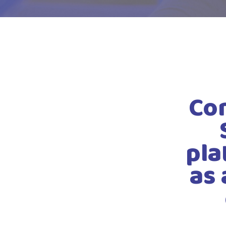
Co
pla
as 