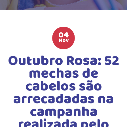
HIGH SCHOOL
ATIVIDADES EXTRAS
LISTA DE MATERIAIS
04
ATENDIMENTO
Nov
CALENDÁRIO ESCOLAR 2026
Outubro Rosa: 52
GUIA DA FAMÍLIA
mechas de
BOLETOS BANCÁRIOS
cabelos são
arrecadadas na
campanha
realizada pelo