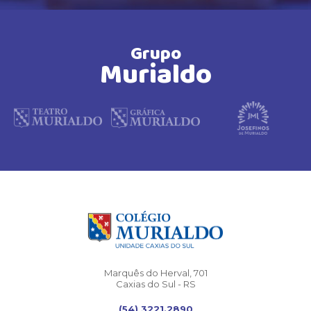
Grupo
Murialdo
Marquês do Herval, 701
Caxias do Sul - RS
(54) 3221.2890