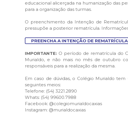
educacional alicerçada na humanização das p
para a organização das turmas.
O preenchimento da Intenção de Rematrícula 
pressupõe a posterior rematrícula. Informações
PREENCHA A INTENÇÃO DE REMATRÍCULA
IMPORTANTE:
O período de rematrícula do Co
Murialdo, e não mais no mês de outubro co
responsáveis para a realização da mesma.
Em caso de dúvidas, o Colégio Murialdo tem u
seguintes meios:
Telefone: (54) 3221.2890
Whats:
(54) 99600.7988
Facebook:
@colegiomurialdocaxias
Instagram:
@murialdocaxias