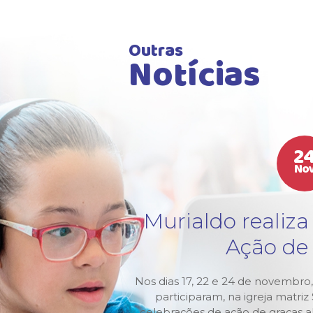
Outras
Notícias
2
No
:
Murialdo realiza
xta-
Ação de
Nos dias 17, 22 e 24 de novembro,
participaram, na igreja matri
 animação,
celebrações de ação de graças 