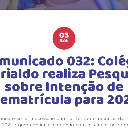
03
Set
municado 032: Colé
rialdo realiza Pesqu
sobre Intenção de
ematrícula para 20
a e se faz necessário otimizar tempo e recursos da mel
a 2021 e quer continuar contando com os alunos no propó