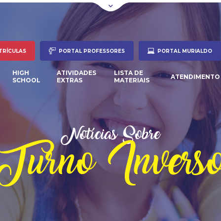
TRÍCULAS
PORTAL PROFESSORES
PORTAL MURIALDO
HIGH
ATIVIDADES
LISTA DE
ATENDIMENTO
SCHOOL
EXTRAS
MATERIAIS
Notícias Sobre
Turno Invers