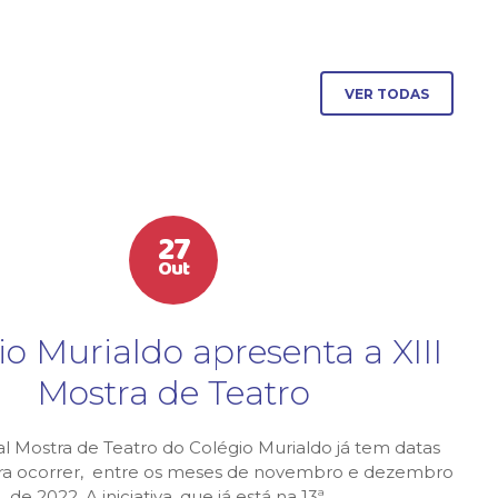
VER TODAS
27
Out
io Murialdo apresenta a XIII
Mostra de Teatro
al Mostra de Teatro do Colégio Murialdo já tem datas
ara ocorrer, entre os meses de novembro e dezembro
de 2022. A iniciativa, que já está na 13ª…