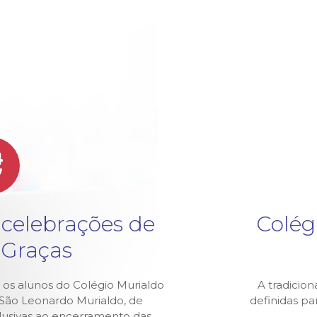
4
v
 celebrações de
Colég
 Graças
 os alunos do Colégio Murialdo
A tradicion
z São Leonardo Murialdo, de
definidas p
alusivas ao encerramento das…