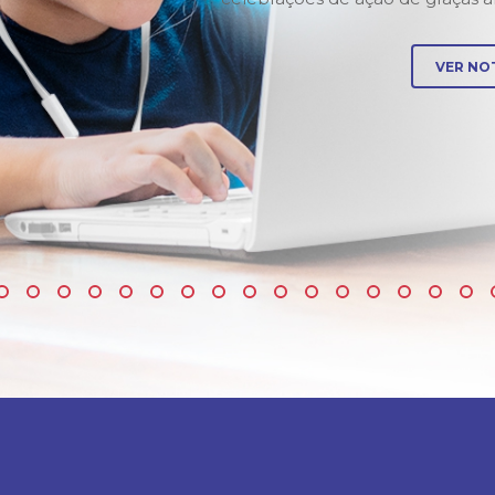
 e do App
VER NOT