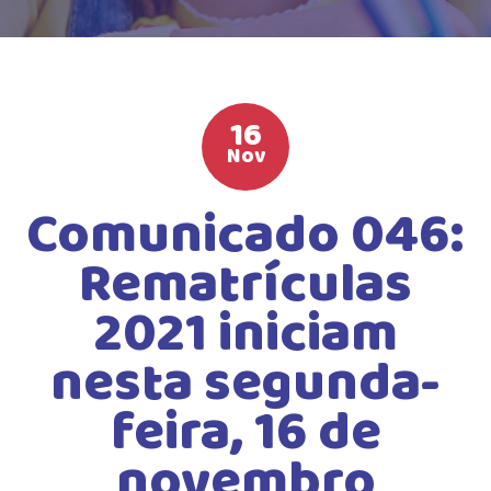
HIGH SCHOOL
ATIVIDADES EXTRAS
LISTA DE MATERIAIS
16
ATENDIMENTO
Nov
CALENDÁRIO ESCOLAR 2026
Comunicado 046:
GUIA DA FAMÍLIA
Rematrículas
BOLETOS BANCÁRIOS
2021 iniciam
nesta segunda-
feira, 16 de
novembro