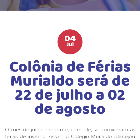
HIGH SCHOOL
ATIVIDADES EXTRAS
LISTA DE MATERIAIS
04
ATENDIMENTO
Jul
CALENDÁRIO ESCOLAR 2026
Colônia de Férias
GUIA DA FAMÍLIA
Murialdo será de
BOLETOS BANCÁRIOS
22 de julho a 02
de agosto
O mês de julho chegou e, com ele, se aproximam as
férias de inverno. Assim, o Colégio Murialdo planejou