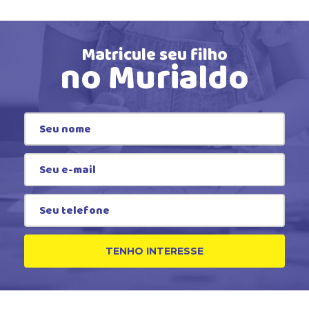
Matricule seu filho
no Murialdo
TENHO INTERESSE