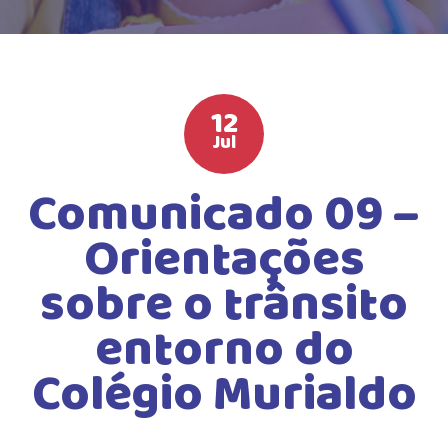
HIGH SCHOOL
ATIVIDADES EXTRAS
LISTA DE MATERIAIS
12
ATENDIMENTO
Jul
CALENDÁRIO ESCOLAR 2026
Comunicado 09 –
GUIA DA FAMÍLIA
Orientações
BOLETOS BANCÁRIOS
sobre o trânsito
entorno do
Colégio Murialdo