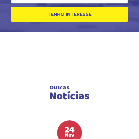
TENHO INTERESSE
Outras
Notícias
24
Nov