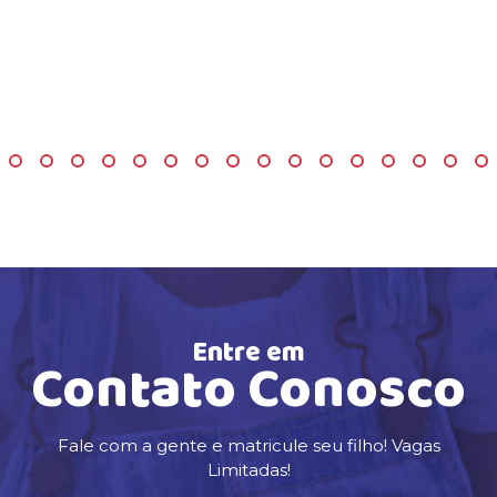
Entre em
Contato Conosco
Fale com a gente e matricule seu filho! Vagas
Limitadas!