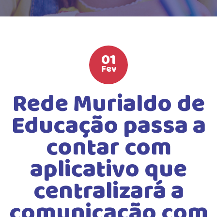
HIGH SCHOOL
ATIVIDADES EXTRAS
LISTA DE MATERIAIS
01
ATENDIMENTO
Fev
CALENDÁRIO ESCOLAR 2026
Rede Murialdo de
GUIA DA FAMÍLIA
Educação passa a
BOLETOS BANCÁRIOS
contar com
aplicativo que
centralizará a
comunicação com