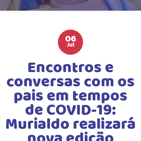
HIGH SCHOOL
ATIVIDADES EXTRAS
LISTA DE MATERIAIS
06
ATENDIMENTO
Jul
CALENDÁRIO ESCOLAR 2026
Encontros e
GUIA DA FAMÍLIA
conversas com os
BOLETOS BANCÁRIOS
pais em tempos
de COVID-19:
Murialdo realizará
nova edição