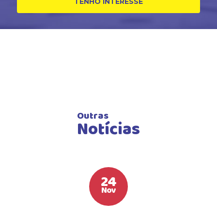
TENHO INTERESSE
Outras
Notícias
24
Nov