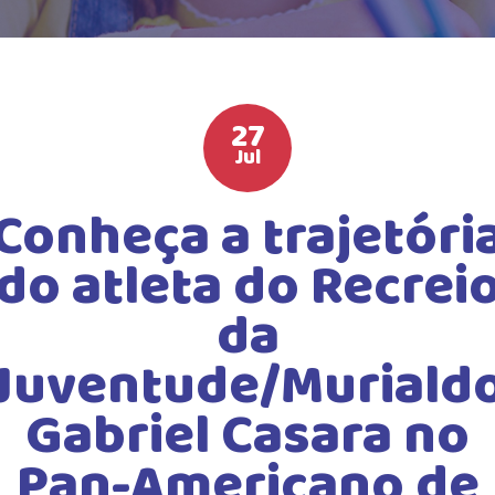
HIGH SCHOOL
ATIVIDADES EXTRAS
LISTA DE MATERIAIS
27
ATENDIMENTO
Jul
CALENDÁRIO ESCOLAR 2026
Conheça a trajetóri
GUIA DA FAMÍLIA
do atleta do Recrei
BOLETOS BANCÁRIOS
da
Juventude/Muriald
Gabriel Casara no
Pan-Americano de