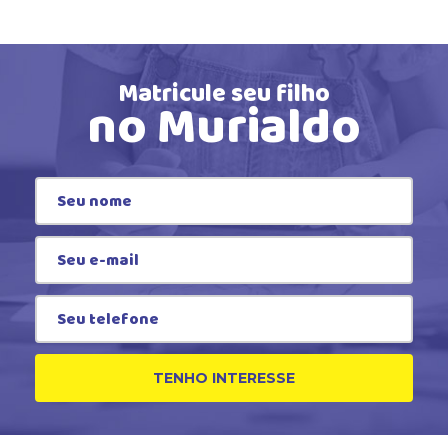
Matricule seu filho
no Murialdo
TENHO INTERESSE