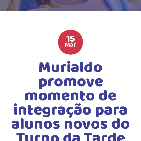
HIGH SCHOOL
ATIVIDADES EXTRAS
LISTA DE MATERIAIS
15
ATENDIMENTO
Mar
CALENDÁRIO ESCOLAR 2026
Murialdo
GUIA DA FAMÍLIA
promove
BOLETOS BANCÁRIOS
momento de
integração para
alunos novos do
Turno da Tarde