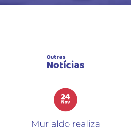
Outras
Notícias
24
Nov
Murialdo realiza