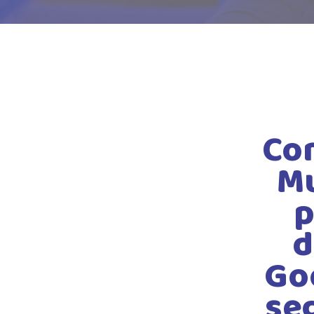
Co
Mu
p
d
Goo
seg