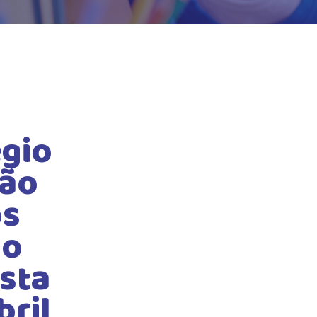
gio
tão
os
ao
esta
bril