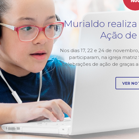
No
tura
Murialdo realiza
3
Ação de
Murialdo-
Nos dias 17, 22 e 24 de novembro,
 abertura
participaram, na igreja matri
 pela
celebrações de ação de graças 
VER NOT