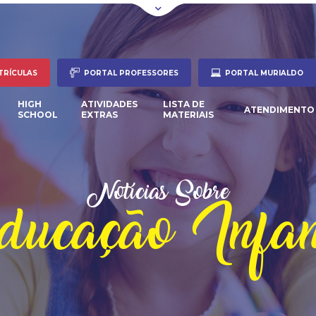
TRÍCULAS
PORTAL PROFESSORES
PORTAL MURIALDO
HIGH
ATIVIDADES
LISTA DE
ATENDIMENTO
SCHOOL
EXTRAS
MATERIAIS
Notícias Sobre
ucação Infan