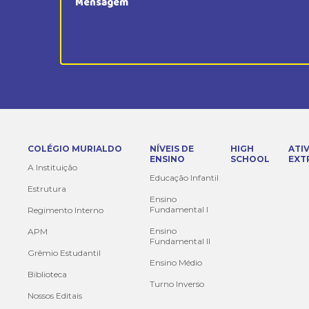
COLÉGIO MURIALDO
NÍVEIS DE
HIGH
ATI
ENSINO
SCHOOL
EXT
A Instituição
Educação Infantil
Estrutura
Ensino
Fundamental I
Regimento Interno
Ensino
APM
Fundamental II
Grêmio Estudantil
Ensino Médio
Biblioteca
Turno Inverso
Nossos Editais