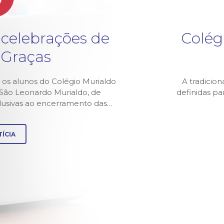
v
 celebrações de
Colég
 Graças
 os alunos do Colégio Murialdo
A tradicion
z São Leonardo Murialdo, de
definidas p
alusivas ao encerramento das…
ÍCIA