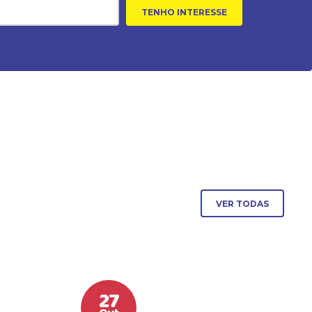
TENHO INTERESSE
VER TODAS
27