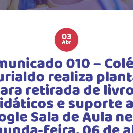
03
Abr
municado 010 – Colé
rialdo realiza plan
ara retirada de livr
idáticos e suporte 
gle Sala de Aula n
unda-feira, 06 de a