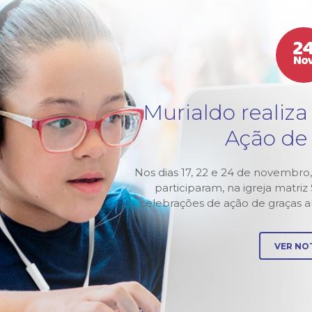
2
No
tura
Murialdo realiza
3
Ação de
Murialdo-
Nos dias 17, 22 e 24 de novembro,
 abertura
participaram, na igreja matri
 pela
celebrações de ação de graças 
VER NOT