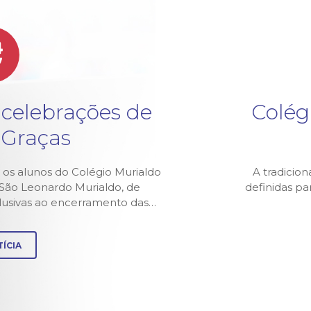
4
v
 celebrações de
Colég
 Graças
 os alunos do Colégio Murialdo
A tradicion
z São Leonardo Murialdo, de
definidas p
alusivas ao encerramento das…
ÍCIA