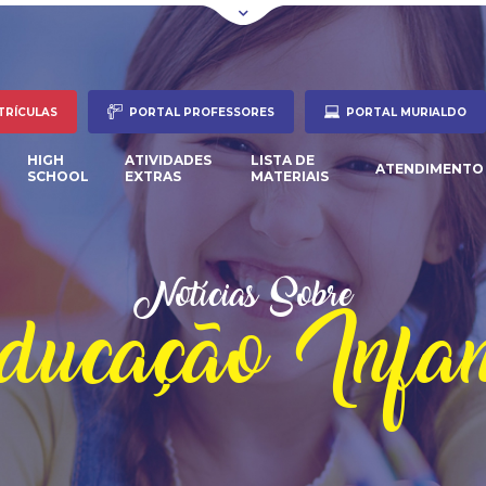
TRÍCULAS
PORTAL PROFESSORES
PORTAL MURIALDO
HIGH
ATIVIDADES
LISTA DE
ATENDIMENTO
SCHOOL
EXTRAS
MATERIAIS
Notícias Sobre
ucação Infan