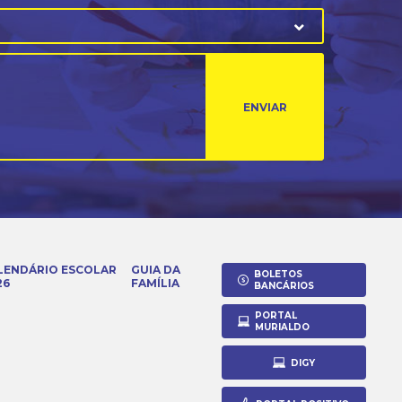
ENVIAR
LENDÁRIO ESCOLAR
GUIA DA
BOLETOS
26
FAMÍLIA
BANCÁRIOS
PORTAL
MURIALDO
DIGY