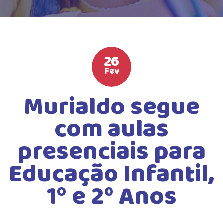
HIGH SCHOOL
ATIVIDADES EXTRAS
LISTA DE MATERIAIS
26
ATENDIMENTO
Fev
CALENDÁRIO ESCOLAR 2026
Murialdo segue
GUIA DA FAMÍLIA
com aulas
BOLETOS BANCÁRIOS
presenciais para
Educação Infantil,
1º e 2º Anos