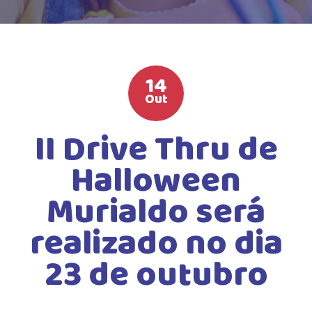
HIGH SCHOOL
ATIVIDADES EXTRAS
LISTA DE MATERIAIS
14
ATENDIMENTO
Out
CALENDÁRIO ESCOLAR 2026
II Drive Thru de
GUIA DA FAMÍLIA
Halloween
BOLETOS BANCÁRIOS
Murialdo será
realizado no dia
23 de outubro