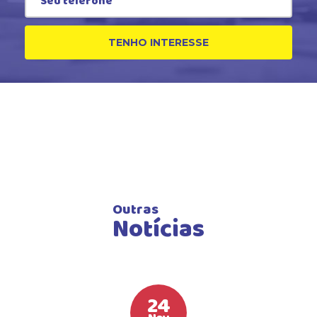
TENHO INTERESSE
Outras
Notícias
24