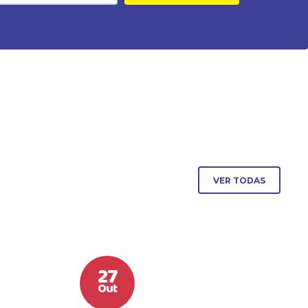
VER TODAS
27
Out