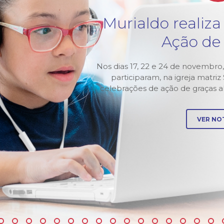
tura
Murialdo realiza
3
Ação de
Murialdo-
Nos dias 17, 22 e 24 de novembro,
 abertura
participaram, na igreja matri
 pela
celebrações de ação de graças 
VER NOT