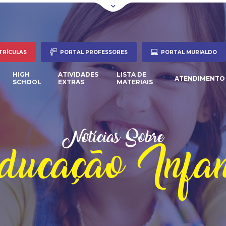
TRÍCULAS
PORTAL PROFESSORES
PORTAL MURIALDO
HIGH
ATIVIDADES
LISTA DE
ATENDIMENTO
SCHOOL
EXTRAS
MATERIAIS
Notícias Sobre
ucação Infan