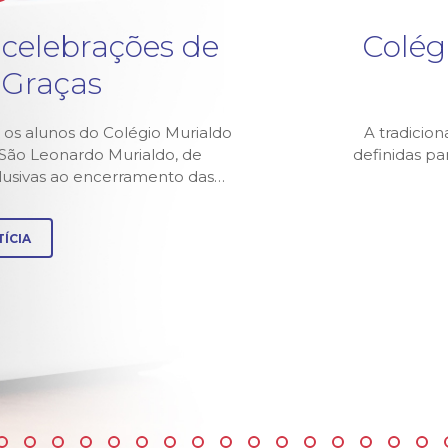
 celebrações de
Colég
 Graças
 os alunos do Colégio Murialdo
A tradicion
z São Leonardo Murialdo, de
definidas p
alusivas ao encerramento das…
ÍCIA