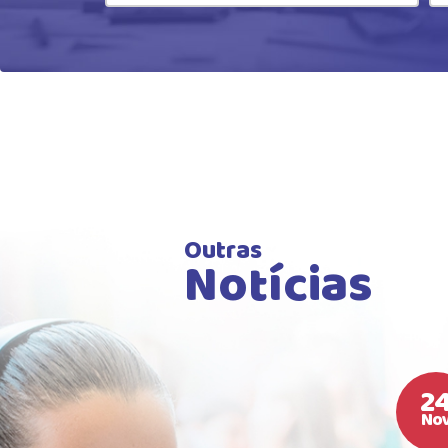
Outras
Notícias
2
No