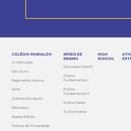
COLÉGIO MURIALDO
NÍVEIS DE
HIGH
ATI
ENSINO
SCHOOL
EXT
A Instituição
Educação Infantil
Estrutura
Ensino
Fundamental I
Regimento Interno
Ensino
APM
Fundamental II
Grêmio Estudantil
Ensino Médio
Biblioteca
Turno Inverso
Nossos Editais
Politica de Privacidade