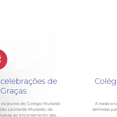
4
v
 celebrações de
Colég
 Graças
 os alunos do Colégio Murialdo
A tradicion
z São Leonardo Murialdo, de
definidas p
alusivas ao encerramento das…