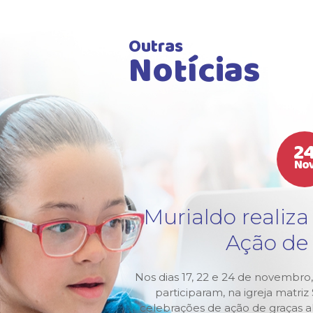
Outras
Notícias
2
No
tura
Murialdo realiza
3
Ação de
Murialdo-
Nos dias 17, 22 e 24 de novembro,
 abertura
participaram, na igreja matri
 pela
celebrações de ação de graças 