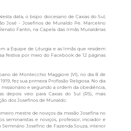
Nesta data, o bispo diocesano de Caxias do Sul,
o José - Josefinos de Murialdo Pe. Marcelino
. Renato Fantin, na Capela das Irmãs Murialdinas
m a Equipe de Liturgia e as Irmãs que residem
ssa festiva por meio do Facebook de 12 páginas
bano de Montecchio Maggiore (VI), no dia 8 de
19, fez sua primeira Profissão Religiosa. No dia
r missionário e seguindo a ordem da obediência,
 depois veio para Caxias do Sul (RS), mais
ão dos Josefinos de Murialdo.
imeiro mestre de noviços da missão Josefina no
seminaristas e noviços, professor, iniciador e
 o Seminário Josefino de Fazenda Souza, interior