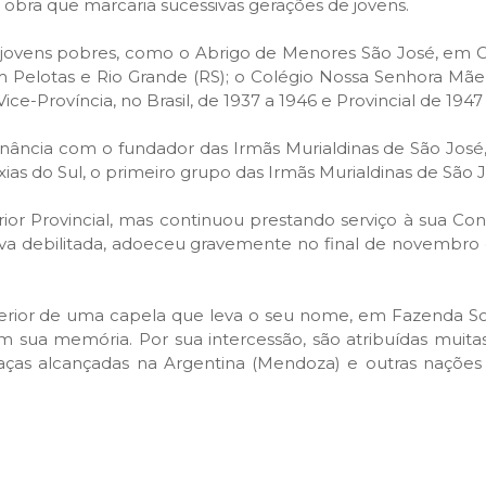
a obra que marcaria sucessivas gerações de jovens.
 jovens pobres, como o Abrigo de Menores São José, em Cax
 Pelotas e Rio Grande (RS); o Colégio Nossa Senhora Mãe
ce-Província, no Brasil, de 1937 a 1946 e Provincial de 1947 
cia com o fundador das Irmãs Murialdinas de São José, P
as do Sul, o primeiro grupo das Irmãs Murialdinas de São Jo
ior Provincial, mas continuou prestando serviço à sua Co
a debilitada, adoeceu gravemente no final de novembro de 
erior de uma capela que leva o seu nome, em Fazenda Souz
 em sua memória. Por sua intercessão, são atribuídas muita
aças alcançadas na Argentina (Mendoza) e outras nações 