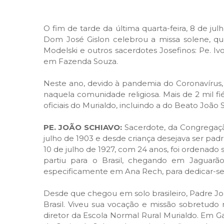
O fim de tarde da última quarta-feira, 8 de ju
Dom José Gislon celebrou a missa solene, qu
Modelski e outros sacerdotes Josefinos: Pe. Ivo
em Fazenda Souza.
Neste ano, devido à pandemia do Coronavírus,
naquela comunidade religiosa. Mais de 2 mil f
oficiais do Murialdo, incluindo a do Beato João 
PE. JOÃO SCHIAVO:
Sacerdote, da Congregação
julho de 1903 e desde criança desejava ser padr
10 de julho de 1927, com 24 anos, foi ordenado
partiu para o Brasil, chegando em Jaguarã
especificamente em Ana Rech, para dedicar-se
Desde que chegou em solo brasileiro, Padre Jo
Brasil. Viveu sua vocação e missão sobretudo 
diretor da Escola Normal Rural Murialdo. Em Gal