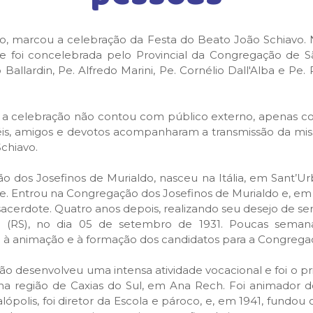
lho, marcou a celebração da Festa do Beato João Schiavo. 
e foi concelebrada pelo Provincial da Congregação de Sã
 Ballardin, Pe. Alfredo Marini, Pe. Cornélio Dall'Alba e Pe
 a celebração não contou com público externo, apenas co
iéis, amigos e devotos acompanharam a transmissão da mi
Schiavo.
 dos Josefinos de Murialdo, nasceu na Itália, em Sant’Ur
e. Entrou na Congregação dos Josefinos de Murialdo e, em 19
 sacerdote. Quatro anos depois, realizando seu desejo de se
o (RS), no dia 05 de setembro de 1931. Poucas semanas
 à animação e à formação dos candidatos para a Congregaç
ão desenvolveu uma intensa atividade vocacional e foi o pr
na região de Caxias do Sul, em Ana Rech. Foi animador dos 
ópolis, foi diretor da Escola e pároco, e, em 1941, fundou