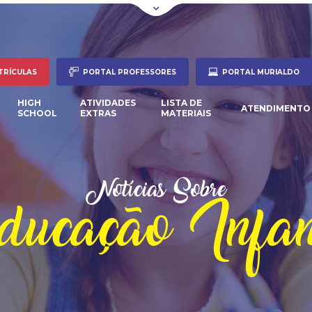
TRÍCULAS
PORTAL PROFESSORES
PORTAL MURIALDO
HIGH
ATIVIDADES
LISTA DE
ATENDIMENTO
SCHOOL
EXTRAS
MATERIAIS
Notícias Sobre
ucação Infan