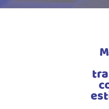
M
tr
c
est