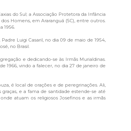
ias do Sul; a Associação Protetora da Infância
 dos Homens, em Araranguá (SC), entre outros.
a 1956.
adre Luigi Casaril, no dia 09 de maio de 1954,
sé, no Brasil.
ngregação e dedicando-se às Irmãs Murialdinas.
1966, vindo a falecer, no dia 27 de janeiro de
a, é local de orações e de peregrinações. Ali,
s graças, e a fama de santidade estende-se até
onde atuam os religiosos Josefinos e as irmãs