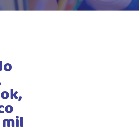
do
,
ok,
co
 mil