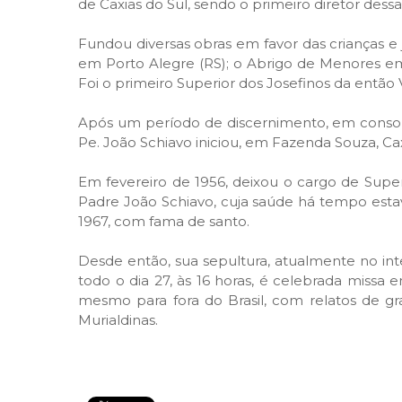
de Caxias do Sul, sendo o primeiro diretor dess
Fundou diversas obras em favor das crianças e
em Porto Alegre (RS); o Abrigo de Menores em
Foi o primeiro Superior dos Josefinos da então Vi
Após um período de discernimento, em consonân
Pe. João Schiavo iniciou, em Fazenda Souza, Caxi
Em fevereiro de 1956, deixou o cargo de Super
Padre João Schiavo, cuja saúde há tempo estav
1967, com fama de santo.
Desde então, sua sepultura, atualmente no int
todo o dia 27, às 16 horas, é celebrada missa
mesmo para fora do Brasil, com relatos de gr
Murialdinas.