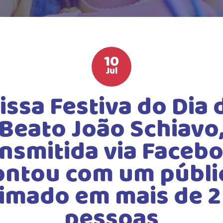
10
Jul
issa Festiva do Dia 
Beato João Schiavo
ansmitida via Facebo
ontou com um públi
imado em mais de 2
pessoas