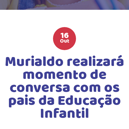
HIGH SCHOOL
ATIVIDADES EXTRAS
LISTA DE MATERIAIS
16
ATENDIMENTO
Out
CALENDÁRIO ESCOLAR 2026
Murialdo realizará
GUIA DA FAMÍLIA
momento de
BOLETOS BANCÁRIOS
conversa com os
pais da Educação
Infantil