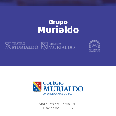
Grupo
Murialdo
Marquês do Herval, 701
Caxias do Sul - RS