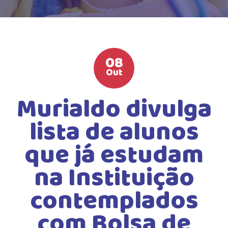
HIGH SCHOOL
ATIVIDADES EXTRAS
LISTA DE MATERIAIS
08
ATENDIMENTO
Out
CALENDÁRIO ESCOLAR 2026
Murialdo divulga
GUIA DA FAMÍLIA
lista de alunos
BOLETOS BANCÁRIOS
que já estudam
na Instituição
contemplados
com Bolsa de