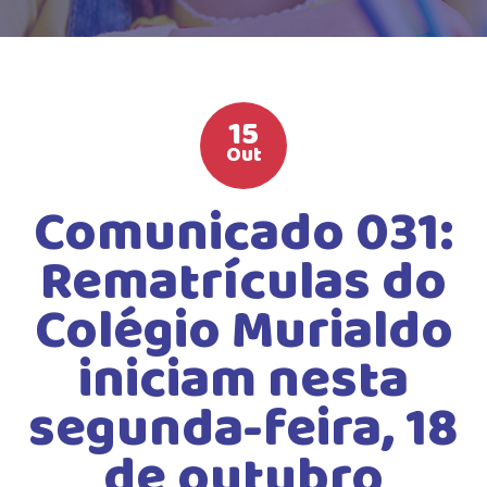
HIGH SCHOOL
ATIVIDADES EXTRAS
LISTA DE MATERIAIS
15
ATENDIMENTO
Out
CALENDÁRIO ESCOLAR 2026
Comunicado 031:
GUIA DA FAMÍLIA
Rematrículas do
BOLETOS BANCÁRIOS
Colégio Murialdo
iniciam nesta
segunda-feira, 18
de outubro